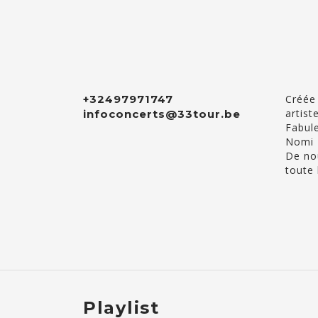
+32497971747
Créée 
artis
infoconcerts@33tour.be
Fabule
Nomi
De nou
toute 
Playlist